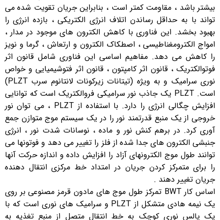
بیشتر باشد ، مقاومت کمتر است ، بنابراین جریان تقویت شده می
تواند با به حداقل رساندن اتلاف انرژی الکتریکی ، بازده انرژی را
بهبود بخشد. این فناوری با کاهش الکترون های موجود در مدار ،
امواج الکترومغناطیسی ، اصطکاک الکترون و ارتعاش ، گرما و نویز
را کاهش می دهد. مفاهیم اساسی این فناوری شامل قانون اثر
فوتوالکتریک ، قانون اثر کامپتون ، قانون اثر فتوشیمیایی و خواص
نوری سرامیک و به ویژه (تیتانات زیرکونات لانتانوم سرب PLZT)
است. PLZT یک جاذب نور سرامیکی فروالکتریک است که توانایی
افزایش چگالی انرژی را دارد. با استفاده از PLZT ، می توان نور
خروجی از یک منبع قدرتمند نور را در یک سیستم موج متوازن جمع
آوری کرد. در برهم کنش نور و ماده ، نوسانات شدت نور ، انرژی
جنبشی الکترون های جدا شده از فلز را تغییر می دهد و فوتونها می
توانند طول موج الکترونهای آزاد را افزایش داده و اندازه حرکت آنها
را برای متمرکز کردن جریان در امتداد خط مرکزی انتقال دهنده
جریان تغییر دهند .
اساس کار BWT تمرکز طول موج های مادون قرمز مصنوعی بر روی
یک نیمه هادی متشکل از PLZT و سرامیک های نوری است که با
یک پالس نوری کوچک به خط انتقال متصل از منبع تغذیه به