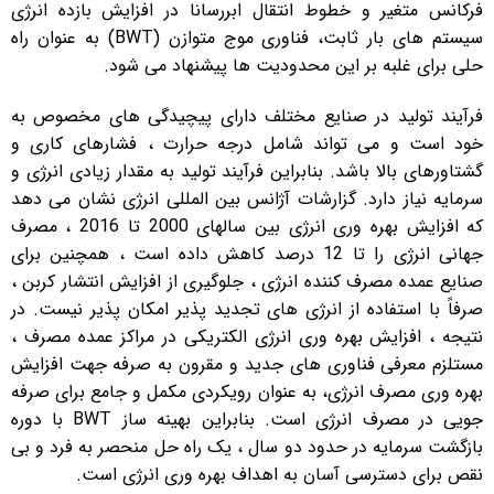
فرکانس متغیر و خطوط انتقال ابررسانا در افزایش بازده انرژی
سیستم های بار ثابت، فناوری موج متوازن (BWT) به عنوان راه
حلی برای غلبه بر این محدودیت ها پیشنهاد می شود.
فرآیند تولید در صنایع مختلف دارای پیچیدگی های مخصوص به
خود است و می تواند شامل درجه حرارت ، فشارهای کاری و
گشتاورهای بالا باشد. بنابراین فرآیند تولید به مقدار زیادی انرژی و
سرمایه نیاز دارد. گزارشات آژانس بین المللی انرژی نشان می دهد
که افزایش بهره وری انرژی بین سالهای 2000 تا 2016 ، مصرف
جهانی انرژی را تا 12 درصد کاهش داده است ، همچنین برای
صنایع عمده مصرف کننده انرژی ، جلوگیری از افزایش انتشار کربن ،
صرفاً با استفاده از انرژی های تجدید پذیر امکان پذیر نیست. در
نتیجه ، افزایش بهره وری انرژی الکتریکی در مراکز عمده مصرف ،
مستلزم معرفی فناوری های جدید و مقرون به صرفه جهت افزایش
بهره وری مصرف انرژی، به عنوان رویکردی مکمل و جامع برای صرفه
جویی در مصرف انرژی است. بنابراین بهینه ساز BWT با دوره
بازگشت سرمایه در حدود دو سال ، یک راه حل منحصر به فرد و بی
نقص برای دسترسی آسان به اهداف بهره وری انرژی است.