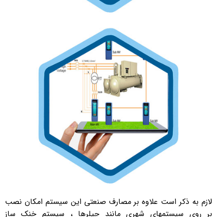
لازم به ذکر است علاوه بر مصارف صنعتی این سیستم امکان نصب
بر روی سیستمهای شهری مانند چیلرها ، سیستم خنک ساز